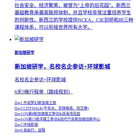
社会安全、经济繁荣，被誉为“上帝的后花园”。新西兰
基础教育承袭英联邦体制，并且学校⾮常注重培养学⽣
的创新性。新西兰的学校提供NCEA、CIE剑桥和IB三种
课程体系，可以衔接世界所有⼤学。
新加坡研学
新加坡研学，名校名企参访+环球影城
名校名企参访+环球影城
6天5晚行程单（路线规划）
Day1 开启梦幻新加坡之旅
Day2 CITYWALK(牛车水、甘榜格南、哈芝巷)
Day3 QS第8新加坡国立参访&滨海湾花园
Day4 QS第15南洋理工参访&现代汽车新加坡创新中心
Day5 环球影城
Day6 自由行，返程